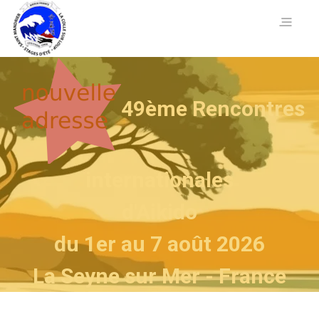
49ème
Rencontres
internationales
d'Aikido
du 1er au 7 août 2026
La Seyne sur Mer - France